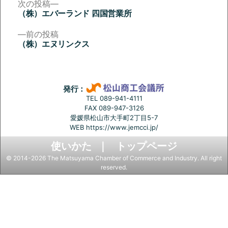
次
次の投稿
の
（株）エバーランド 四国営業所
投
投
稿:
前
前の投稿
稿
の
（株）エヌリンクス
投
ナ
稿:
ビ
ゲ
発行：
ー
TEL 089-941-4111
FAX 089-947-3126
シ
愛媛県松山市大手町2丁目5-7
ョ
WEB
https://www.jemcci.jp/
ン
使いかた
トップページ
© 2014-2026 The Matsuyama Chamber of Commerce and Industry. All right
reserved.