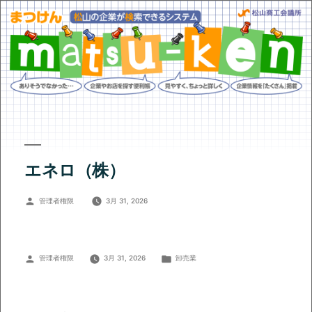
エネロ（株）
投
管理者権限
3月 31, 2026
稿
者:
投
カ
管理者権限
3月 31, 2026
卸売業
稿
テ
者:
ゴ
リ
ー: