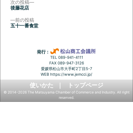
次
次の投稿
の
後藤花店
投
投
稿:
前
前の投稿
稿
の
五十一番食堂
投
ナ
稿:
ビ
ゲ
発行：
ー
TEL 089-941-4111
FAX 089-947-3126
シ
愛媛県松山市大手町2丁目5-7
ョ
WEB
https://www.jemcci.jp/
ン
使いかた
トップページ
© 2014-2026 The Matsuyama Chamber of Commerce and Industry. All right
reserved.