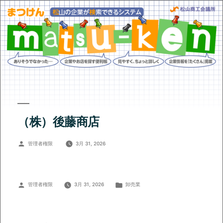
（株）後藤商店
投
管理者権限
3月 31, 2026
稿
者:
投
カ
管理者権限
3月 31, 2026
卸売業
稿
テ
者:
ゴ
リ
ー: