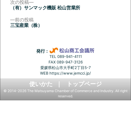
次
次の投稿
の
（有）サンマック機販 松山営業所
投
投
稿:
前
前の投稿
稿
の
三宝産業（株）
投
ナ
稿:
ビ
ゲ
発行：
ー
TEL 089-941-4111
FAX 089-947-3126
シ
愛媛県松山市大手町2丁目5-7
ョ
WEB
https://www.jemcci.jp/
ン
使いかた
トップページ
© 2014-2026 The Matsuyama Chamber of Commerce and Industry. All right
reserved.