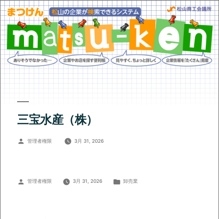
三宝水産（株）
投
管理者権限
3月 31, 2026
稿
者:
投
カ
管理者権限
3月 31, 2026
卸売業
稿
テ
者:
ゴ
リ
ー: