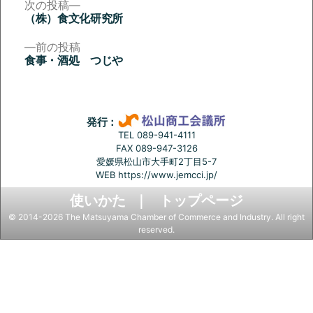
次
次の投稿
の
（株）食文化研究所
投
投
稿:
前
前の投稿
稿
の
食事・酒処 つじや
投
ナ
稿:
ビ
ゲ
発行：
ー
TEL 089-941-4111
FAX 089-947-3126
シ
愛媛県松山市大手町2丁目5-7
ョ
WEB
https://www.jemcci.jp/
ン
使いかた
トップページ
© 2014-2026 The Matsuyama Chamber of Commerce and Industry. All right
reserved.