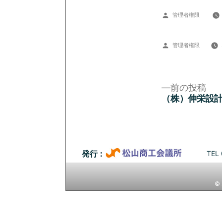
投
管理者権限
稿
者:
投
管理者権限
稿
者:
前
前の投稿
の
（株）伸栄設
投
投
稿:
稿
ナ
TEL 
発行：
ビ
© 
ゲ
ー