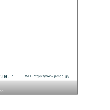
丁目5-7
WEB
https://www.jemcci.jp/
ed.