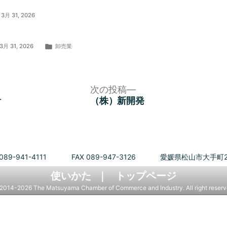
3月 31, 2026
カ
3月 31, 2026
卸売業
テ
ゴ
リ
ー:
次
次の投稿
の
計
（株）新開発
投
稿:
089-941-4111
FAX 089-947-3126
愛媛県松山市大手町2
使いかた
トップページ
2014-2026 The Matsuyama Chamber of Commerce and Industry. All right reserv