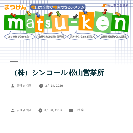
（株）シンコール 松山営業所
投
管理者権限
3月 31, 2026
稿
者:
投
カ
管理者権限
3月 31, 2026
卸売業
稿
テ
者:
ゴ
リ
ー: