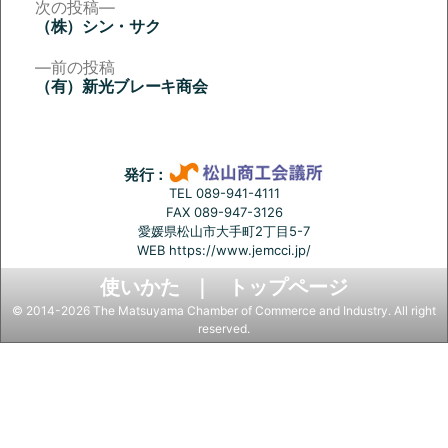
次
次の投稿
の
（株）シン・サク
投
投
稿:
前
前の投稿
稿
の
（有）新光ブレーキ商会
投
ナ
稿:
ビ
ゲ
発行：
ー
TEL 089-941-4111
FAX 089-947-3126
シ
愛媛県松山市大手町2丁目5-7
ョ
WEB
https://www.jemcci.jp/
ン
使いかた
トップページ
© 2014-2026 The Matsuyama Chamber of Commerce and Industry. All right
reserved.