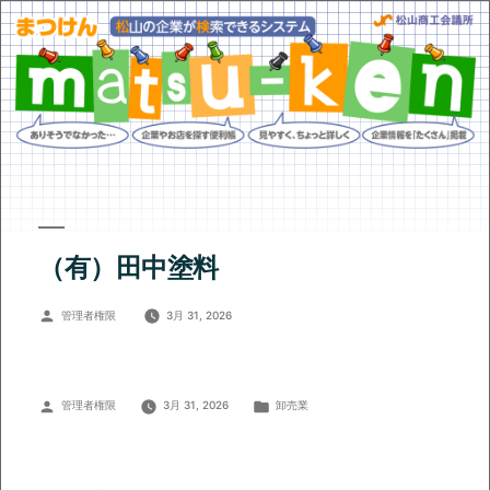
（有）田中塗料
投
管理者権限
3月 31, 2026
稿
者:
投
カ
管理者権限
3月 31, 2026
卸売業
稿
テ
者:
ゴ
リ
ー: