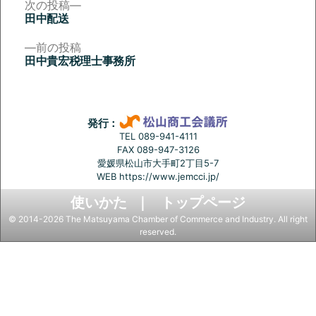
次
次の投稿
の
田中配送
投
投
稿:
前
前の投稿
稿
の
田中貴宏税理士事務所
投
ナ
稿:
ビ
ゲ
発行：
ー
TEL 089-941-4111
FAX 089-947-3126
シ
愛媛県松山市大手町2丁目5-7
ョ
WEB
https://www.jemcci.jp/
ン
使いかた
トップページ
© 2014-2026 The Matsuyama Chamber of Commerce and Industry. All right
reserved.