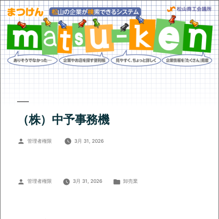
（株）中予事務機
投
管理者権限
3月 31, 2026
稿
者:
投
カ
管理者権限
3月 31, 2026
卸売業
稿
テ
者:
ゴ
リ
ー: