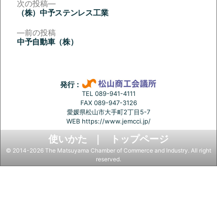
次
次の投稿
の
（株）中予ステンレス工業
投
投
稿:
前
前の投稿
稿
の
中予自動車（株）
投
ナ
稿:
ビ
ゲ
発行：
ー
TEL 089-941-4111
FAX 089-947-3126
シ
愛媛県松山市大手町2丁目5-7
ョ
WEB
https://www.jemcci.jp/
ン
使いかた
トップページ
© 2014-2026 The Matsuyama Chamber of Commerce and Industry. All right
reserved.