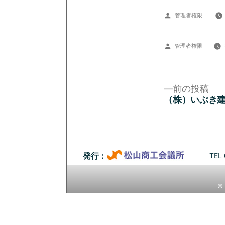
投
管理者権限
稿
者:
投
管理者権限
稿
者:
前
前の投稿
の
（株）いぶき
投
投
稿:
稿
ナ
TEL 
発行：
ビ
© 
ゲ
ー