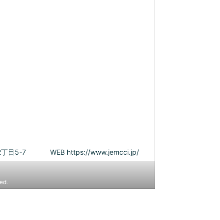
丁目5-7
WEB
https://www.jemcci.jp/
ed.