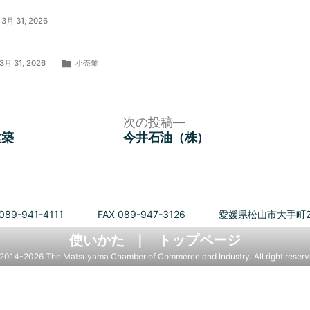
3月 31, 2026
カ
3月 31, 2026
小売業
テ
ゴ
リ
ー:
次
次の投稿
の
建築
今井石油（株）
投
稿:
089-941-4111
FAX 089-947-3126
愛媛県松山市大手町2
使いかた
トップページ
2014-2026 The Matsuyama Chamber of Commerce and Industry. All right reserv