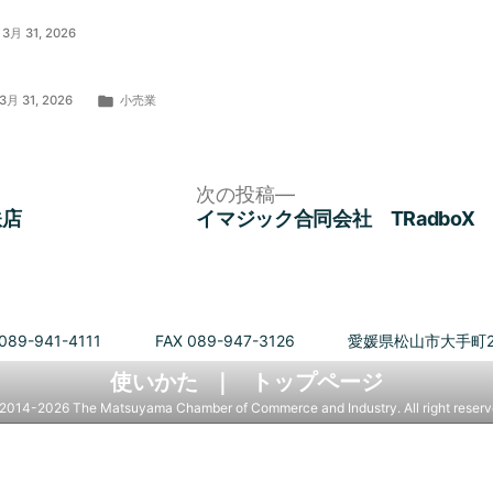
3月 31, 2026
カ
3月 31, 2026
小売業
テ
ゴ
リ
ー:
次
次の投稿
の
鉄店
イマジック合同会社 TRadboX
投
稿:
089-941-4111
FAX 089-947-3126
愛媛県松山市大手町2
使いかた
トップページ
2014-2026 The Matsuyama Chamber of Commerce and Industry. All right reserv