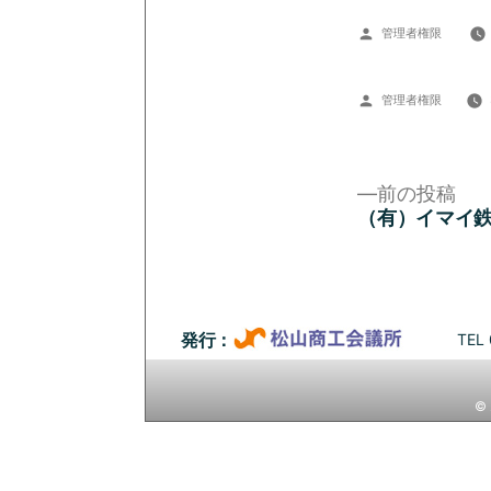
投
管理者権限
稿
者:
投
管理者権限
稿
者:
前
前の投稿
の
（有）イマイ
投
投
稿:
稿
ナ
TEL 
発行：
ビ
© 
ゲ
ー