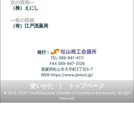
次
次の投稿
の
（株）えにし
投
投
稿:
前
前の投稿
稿
の
（有）江戸茂薬局
投
ナ
稿:
ビ
ゲ
発行：
ー
TEL 089-941-4111
FAX 089-947-3126
シ
愛媛県松山市大手町2丁目5-7
ョ
WEB
https://www.jemcci.jp/
ン
使いかた
トップページ
© 2014-2026 The Matsuyama Chamber of Commerce and Industry. All right
reserved.