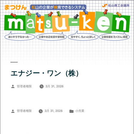
エナジー・ワン（株）
投
管理者権限
3月 31, 2026
稿
者:
投
カ
管理者権限
3月 31, 2026
小売業
稿
テ
者:
ゴ
リ
ー: