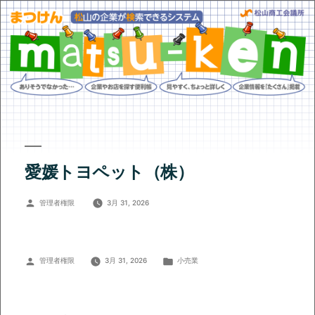
愛媛トヨペット（株）
投
管理者権限
3月 31, 2026
稿
者:
投
カ
管理者権限
3月 31, 2026
小売業
稿
テ
者:
ゴ
リ
ー: