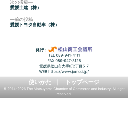
次
次の投稿
の
愛媛土建（株）
投
投
稿:
前
前の投稿
稿
の
愛媛トヨタ自動車（株）
投
ナ
稿:
ビ
ゲ
発行：
ー
TEL 089-941-4111
FAX 089-947-3126
シ
愛媛県松山市大手町2丁目5-7
ョ
WEB
https://www.jemcci.jp/
ン
使いかた
トップページ
© 2014-2026 The Matsuyama Chamber of Commerce and Industry. All right
reserved.