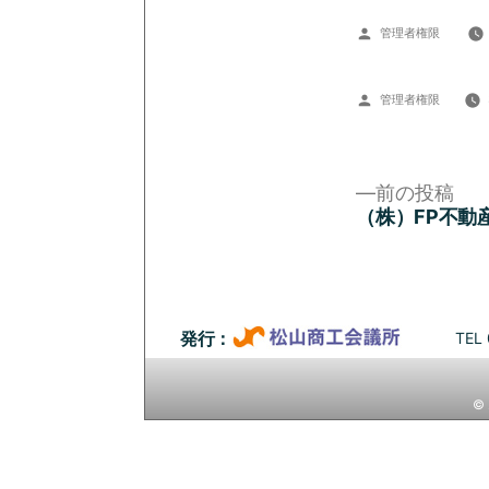
投
管理者権限
稿
者:
投
管理者権限
稿
者:
前
前の投稿
の
（株）FP不動
投
投
稿:
稿
ナ
TEL 
発行：
ビ
© 
ゲ
ー