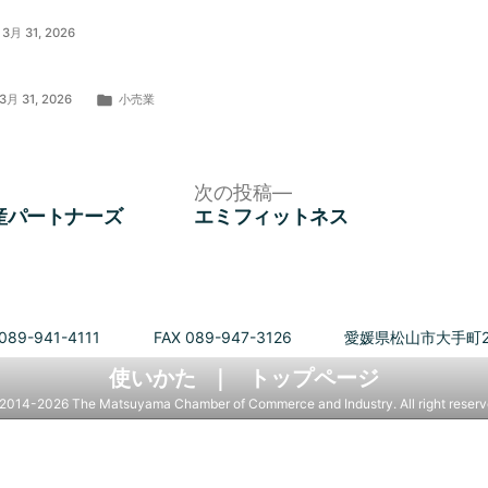
3月 31, 2026
カ
3月 31, 2026
小売業
テ
ゴ
リ
ー:
次
次の投稿
の
産パートナーズ
エミフィットネス
投
稿:
089-941-4111
FAX 089-947-3126
愛媛県松山市大手町2
使いかた
トップページ
2014-2026 The Matsuyama Chamber of Commerce and Industry. All right reserv