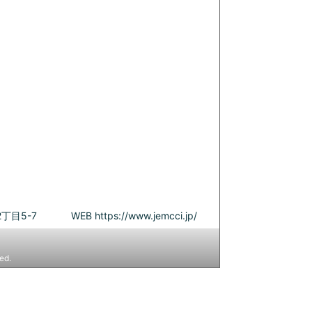
丁目5-7
WEB
https://www.jemcci.jp/
ed.