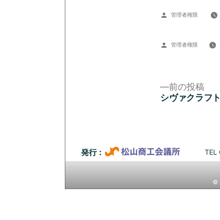
投
管理者権限
稿
者:
投
管理者権限
稿
者:
前
前の投稿
の
シヴァクラフ
投
投
稿:
稿
ナ
TEL 
発行：
ビ
© 
ゲ
ー