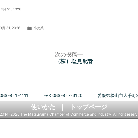
3月 31, 2026
カ
3月 31, 2026
小売業
テ
ゴ
リ
ー:
次
次の投稿
の
ト
（株）塩見配管
投
稿:
089-941-4111
FAX 089-947-3126
愛媛県松山市大手町2
使いかた
トップページ
2014-2026 The Matsuyama Chamber of Commerce and Industry. All right reserv