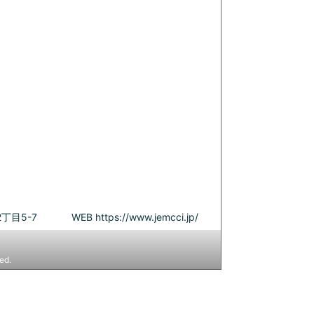
丁目5-7
WEB
https://www.jemcci.jp/
ed.