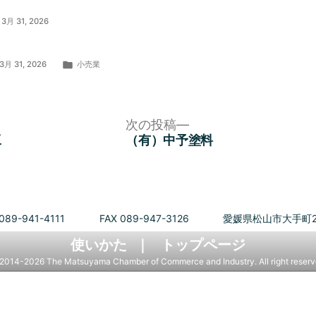
3月 31, 2026
カ
3月 31, 2026
小売業
テ
ゴ
リ
ー:
次
次の投稿
の
工
（有）中予塗料
投
稿:
089-941-4111
FAX 089-947-3126
愛媛県松山市大手町2
使いかた
トップページ
2014-2026 The Matsuyama Chamber of Commerce and Industry. All right reserv