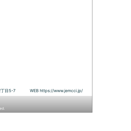
丁目5-7
WEB
https://www.jemcci.jp/
ed.