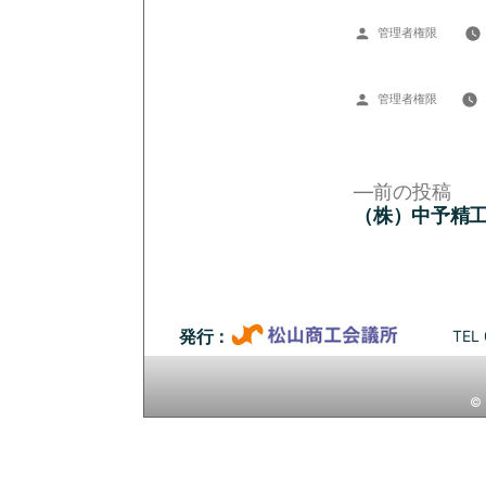
投
管理者権限
稿
者:
投
管理者権限
稿
者:
前
前の投稿
の
（株）中予精
投
投
稿:
稿
ナ
TEL 
発行：
ビ
© 
ゲ
ー