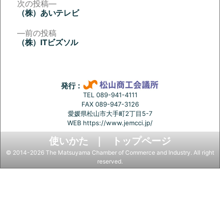
次
次の投稿
の
（株）あいテレビ
投
投
稿:
前
前の投稿
稿
の
（株）ITビズソル
投
ナ
稿:
ビ
ゲ
発行：
ー
TEL 089-941-4111
FAX 089-947-3126
シ
愛媛県松山市大手町2丁目5-7
ョ
WEB
https://www.jemcci.jp/
ン
使いかた
トップページ
© 2014-2026 The Matsuyama Chamber of Commerce and Industry. All right
reserved.