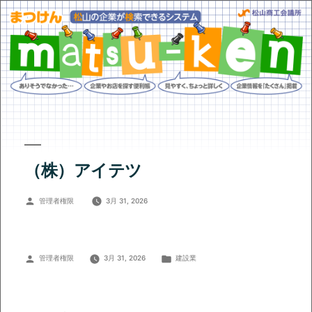
（株）アイテツ
投
管理者権限
3月 31, 2026
稿
者:
投
カ
管理者権限
3月 31, 2026
建設業
稿
テ
者:
ゴ
リ
ー: