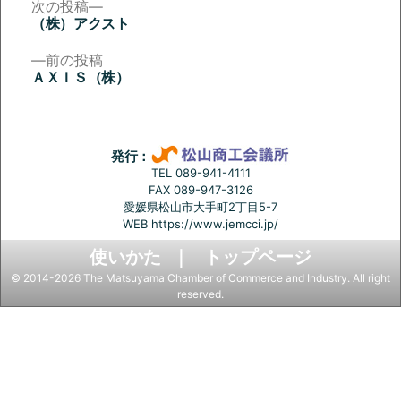
次
次の投稿
の
（株）アクスト
投
投
稿:
前
前の投稿
稿
の
ＡＸＩＳ（株）
投
ナ
稿:
ビ
ゲ
発行：
ー
TEL 089-941-4111
FAX 089-947-3126
シ
愛媛県松山市大手町2丁目5-7
ョ
WEB
https://www.jemcci.jp/
ン
使いかた
トップページ
© 2014-2026 The Matsuyama Chamber of Commerce and Industry. All right
reserved.