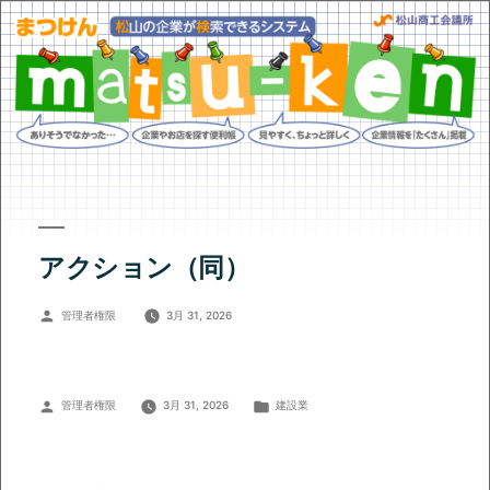
アクション（同）
投
管理者権限
3月 31, 2026
稿
者:
投
カ
管理者権限
3月 31, 2026
建設業
稿
テ
者:
ゴ
リ
ー: