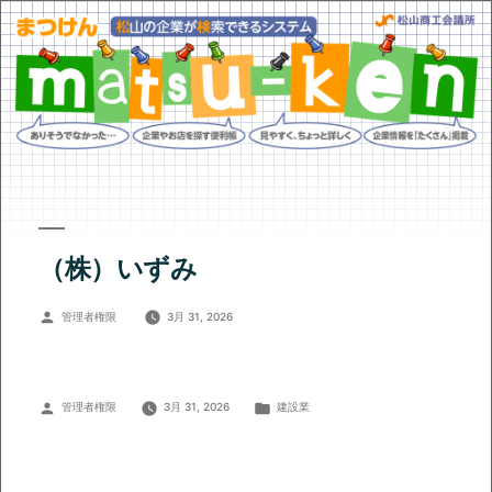
（株）いずみ
投
管理者権限
3月 31, 2026
稿
者:
投
カ
管理者権限
3月 31, 2026
建設業
稿
テ
者:
ゴ
リ
ー: