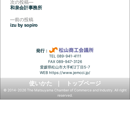
次
次の投稿
の
和泉会計事務所
投
投
稿:
前
前の投稿
稿
の
izu by sopiro
投
ナ
稿:
ビ
ゲ
発行：
ー
TEL 089-941-4111
FAX 089-947-3126
シ
愛媛県松山市大手町2丁目5-7
ョ
WEB
https://www.jemcci.jp/
ン
使いかた
トップページ
© 2014-2026 The Matsuyama Chamber of Commerce and Industry. All right
reserved.