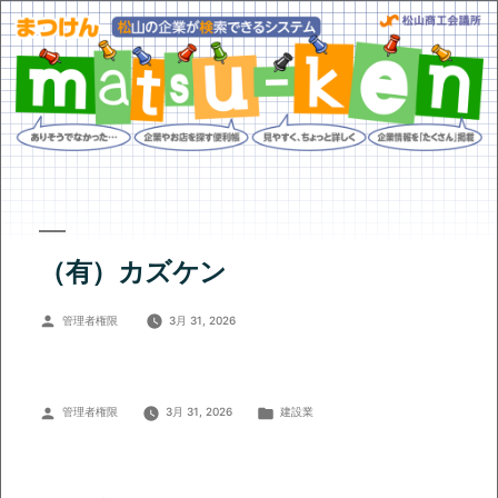
（有）カズケン
投
管理者権限
3月 31, 2026
稿
者:
投
カ
管理者権限
3月 31, 2026
建設業
稿
テ
者:
ゴ
リ
ー: