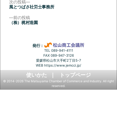
次
次の投稿
の
風とつばさ社労士事務所
投
投
稿:
前
前の投稿
稿
の
（株）梶村造園
投
ナ
稿:
ビ
ゲ
発行：
ー
TEL 089-941-4111
FAX 089-947-3126
シ
愛媛県松山市大手町2丁目5-7
ョ
WEB
https://www.jemcci.jp/
ン
使いかた
トップページ
© 2014-2026 The Matsuyama Chamber of Commerce and Industry. All right
reserved.