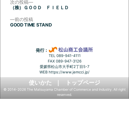
次
次の投稿
の
（株）ＧＯＯＤ ＦＩＥＬＤ
投
投
稿:
前
前の投稿
稿
の
GOOD TIME STAND
投
ナ
稿:
ビ
ゲ
発行：
ー
TEL 089-941-4111
FAX 089-947-3126
シ
愛媛県松山市大手町2丁目5-7
ョ
WEB
https://www.jemcci.jp/
ン
使いかた
トップページ
© 2014-2026 The Matsuyama Chamber of Commerce and Industry. All right
reserved.