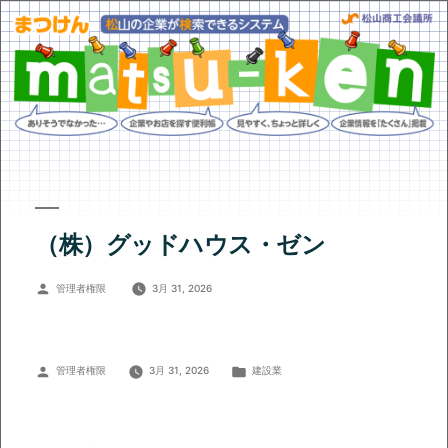
（株）グッドハウス・ゼン
投
管理者権限
3月 31, 2026
稿
者:
投
カ
管理者権限
3月 31, 2026
建設業
稿
テ
者:
ゴ
リ
ー: