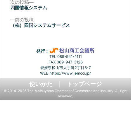
次
次の投稿
の
四国情報システム
投
投
稿:
前
前の投稿
稿
の
（株）四国システムサービス
投
ナ
稿:
ビ
ゲ
発行：
ー
TEL 089-941-4111
FAX 089-947-3126
シ
愛媛県松山市大手町2丁目5-7
ョ
WEB
https://www.jemcci.jp/
ン
使いかた
トップページ
© 2014-2026 The Matsuyama Chamber of Commerce and Industry. All right
reserved.