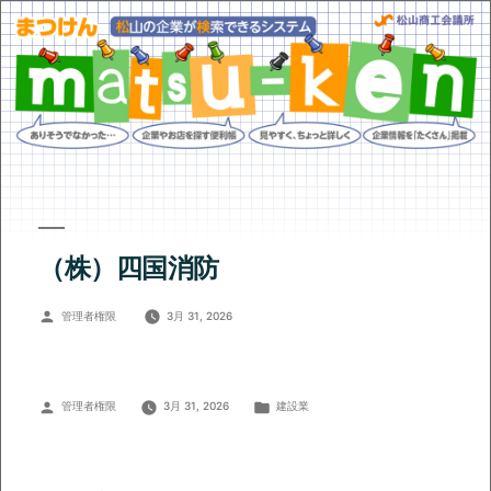
（株）四国消防
投
管理者権限
3月 31, 2026
稿
者:
投
カ
管理者権限
3月 31, 2026
建設業
稿
テ
者:
ゴ
リ
ー: