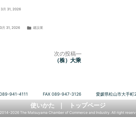
3月 31, 2026
カ
3月 31, 2026
建設業
テ
ゴ
リ
ー:
次
次の投稿
の
）
（株）大乘
投
稿:
089-941-4111
FAX 089-947-3126
愛媛県松山市大手町2
使いかた
トップページ
2014-2026 The Matsuyama Chamber of Commerce and Industry. All right reserv