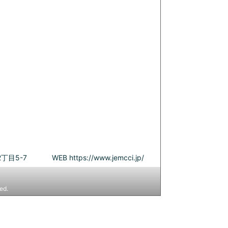
丁目5-7
WEB
https://www.jemcci.jp/
ed.