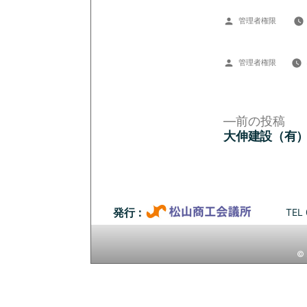
投
管理者権限
稿
者:
投
管理者権限
稿
者:
前
前の投稿
の
大伸建設（有
投
投
稿:
稿
ナ
TEL 
発行：
ビ
© 
ゲ
ー