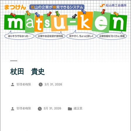
杖田 貴史
投
管理者権限
3月 31, 2026
稿
者:
投
カ
管理者権限
3月 31, 2026
建設業
稿
テ
者:
ゴ
リ
ー: