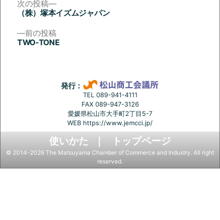
次
次の投稿
の
（株）塚本イズムジャパン
投
投
稿:
前
前の投稿
稿
の
TWO-TONE
投
ナ
稿:
ビ
ゲ
発行：
ー
TEL 089-941-4111
FAX 089-947-3126
シ
愛媛県松山市大手町2丁目5-7
ョ
WEB
https://www.jemcci.jp/
ン
使いかた
トップページ
© 2014-2026 The Matsuyama Chamber of Commerce and Industry. All right
reserved.