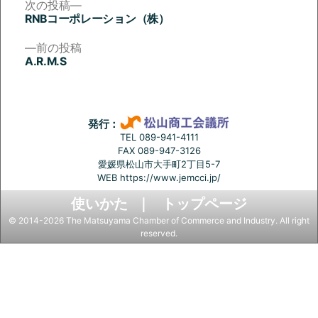
次
次の投稿
の
RNBコーポレーション（株）
投
投
稿:
前
前の投稿
稿
の
A.R.M.S
投
ナ
稿:
ビ
ゲ
発行：
ー
TEL 089-941-4111
FAX 089-947-3126
シ
愛媛県松山市大手町2丁目5-7
ョ
WEB
https://www.jemcci.jp/
ン
使いかた
トップページ
© 2014-2026 The Matsuyama Chamber of Commerce and Industry. All right
reserved.