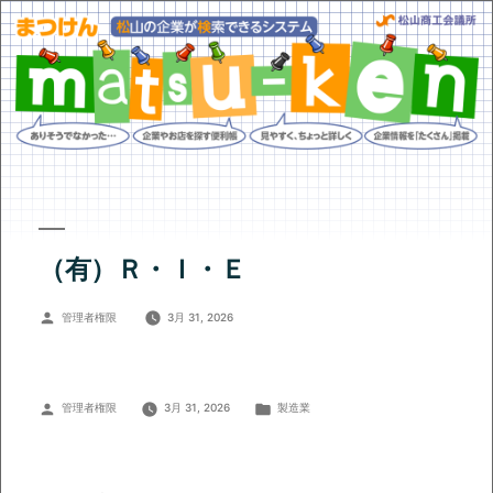
（有）Ｒ・Ｉ・Ｅ
投
管理者権限
3月 31, 2026
稿
者:
投
カ
管理者権限
3月 31, 2026
製造業
稿
テ
者:
ゴ
リ
ー: