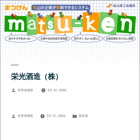
栄光酒造（株）
投
管理者権限
3月 31, 2026
稿
者:
投
カ
管理者権限
3月 31, 2026
製造業
稿
テ
者:
ゴ
リ
ー: