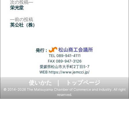
次
次の投稿
の
栄光堂
投
投
稿:
前
前の投稿
稿
の
英公社（株）
投
ナ
稿:
ビ
ゲ
発行：
ー
TEL 089-941-4111
FAX 089-947-3126
シ
愛媛県松山市大手町2丁目5-7
ョ
WEB
https://www.jemcci.jp/
ン
使いかた
トップページ
© 2014-2026 The Matsuyama Chamber of Commerce and Industry. All right
reserved.