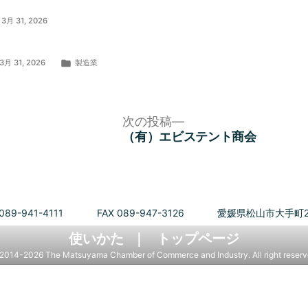
3月 31, 2026
カ
3月 31, 2026
製造業
テ
ゴ
リ
ー:
次
次の投稿
の
（有）エビステント商会
投
稿:
089-941-4111
FAX 089-947-3126
愛媛県松山市大手町2
使いかた
トップページ
2014-2026 The Matsuyama Chamber of Commerce and Industry. All right reserv