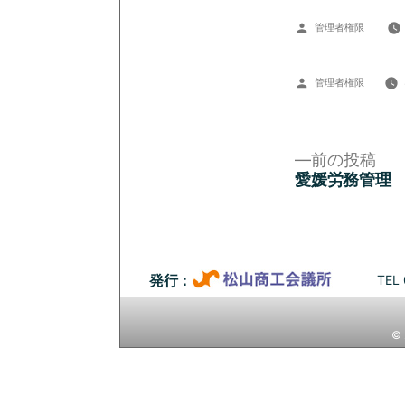
投
管理者権限
稿
者:
投
管理者権限
稿
者:
前
前の投稿
の
愛媛労務管理
投
投
稿:
稿
ナ
TEL 
発行：
ビ
© 
ゲ
ー