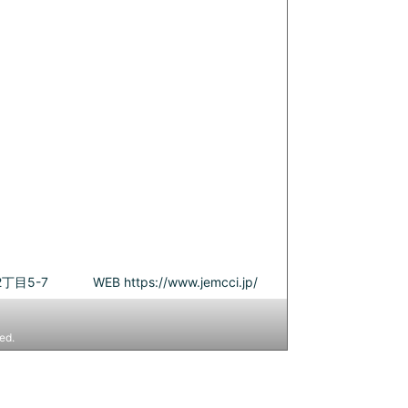
丁目5-7
WEB
https://www.jemcci.jp/
ed.