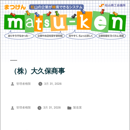
（株）大久保商事
投
管理者権限
3月 31, 2026
稿
者:
投
カ
管理者権限
3月 31, 2026
製造業
稿
テ
者:
ゴ
リ
ー: