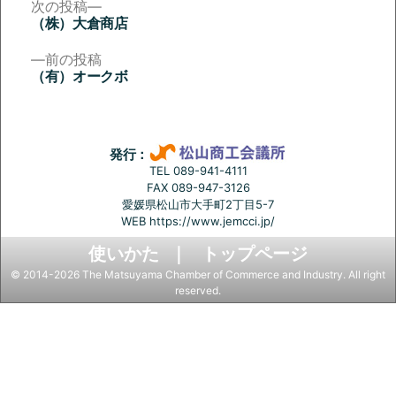
次
次の投稿
の
（株）大倉商店
投
投
稿:
前
前の投稿
稿
の
（有）オークボ
投
ナ
稿:
ビ
ゲ
発行：
ー
TEL 089-941-4111
FAX 089-947-3126
シ
愛媛県松山市大手町2丁目5-7
ョ
WEB
https://www.jemcci.jp/
ン
使いかた
トップページ
© 2014-2026 The Matsuyama Chamber of Commerce and Industry. All right
reserved.