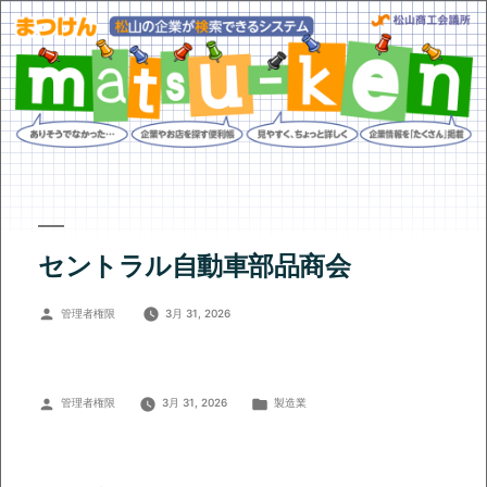
セントラル自動車部品商会
投
管理者権限
3月 31, 2026
稿
者:
投
カ
管理者権限
3月 31, 2026
製造業
稿
テ
者:
ゴ
リ
ー: