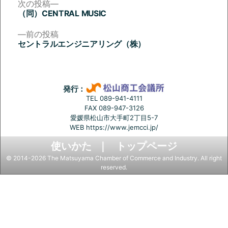
次
次の投稿
の
（同）CENTRAL MUSIC
投
投
稿:
前
前の投稿
稿
の
セントラルエンジニアリング（株）
投
ナ
稿:
ビ
ゲ
発行：
ー
TEL 089-941-4111
FAX 089-947-3126
シ
愛媛県松山市大手町2丁目5-7
ョ
WEB
https://www.jemcci.jp/
ン
使いかた
トップページ
© 2014-2026 The Matsuyama Chamber of Commerce and Industry. All right
reserved.