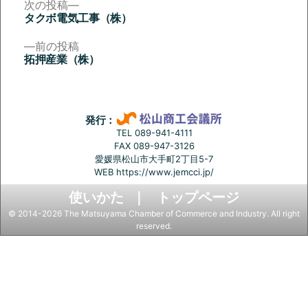
次
次の投稿
の
タクボ電気工事（株）
投
投
稿:
前
前の投稿
稿
の
拓押産業（株）
投
ナ
稿:
ビ
ゲ
発行：
ー
TEL 089-941-4111
FAX 089-947-3126
シ
愛媛県松山市大手町2丁目5-7
ョ
WEB
https://www.jemcci.jp/
ン
使いかた
トップページ
© 2014-2026 The Matsuyama Chamber of Commerce and Industry. All right
reserved.