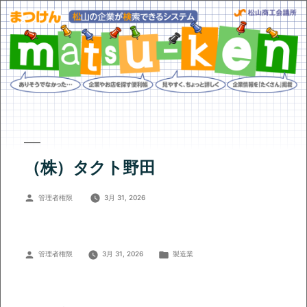
（株）タクト野田
投
管理者権限
3月 31, 2026
稿
者:
投
カ
管理者権限
3月 31, 2026
製造業
稿
テ
者:
ゴ
リ
ー: