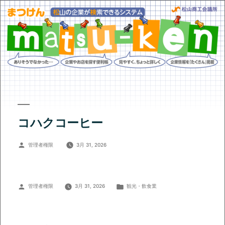
コハクコーヒー
投
管理者権限
3月 31, 2026
稿
者:
投
カ
管理者権限
3月 31, 2026
観光・飲食業
稿
テ
者:
ゴ
リ
ー: