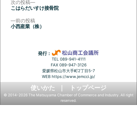
次
次の投稿
の
こはらだいすけ接骨院
投
投
稿:
前
前の投稿
稿
の
小西産業（株）
投
ナ
稿:
ビ
ゲ
発行：
ー
TEL 089-941-4111
FAX 089-947-3126
シ
愛媛県松山市大手町2丁目5-7
ョ
WEB
https://www.jemcci.jp/
ン
使いかた
トップページ
© 2014-2026 The Matsuyama Chamber of Commerce and Industry. All right
reserved.