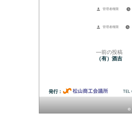
投
管理者権限
稿
者:
投
管理者権限
稿
者:
前
前の投稿
の
（有）酒吉
投
投
稿:
稿
ナ
TEL 
発行：
ビ
© 
ゲ
ー