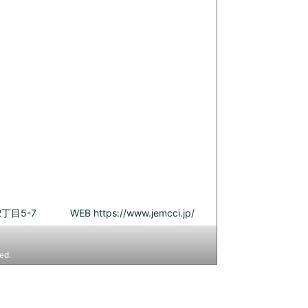
丁目5-7
WEB
https://www.jemcci.jp/
ed.