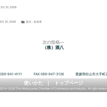
3月 31, 2026
カ
3月 31, 2026
観光・飲食業
テ
ゴ
リ
ー:
次
次の投稿
の
（株）酒八
投
稿:
089-941-4111
FAX 089-947-3126
愛媛県松山市大手町2
使いかた
トップページ
2014-2026 The Matsuyama Chamber of Commerce and Industry. All right reserv