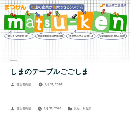
しまのテーブルごごしま
投
管理者権限
3月 31, 2026
稿
者:
投
カ
管理者権限
3月 31, 2026
観光・飲食業
稿
テ
者:
ゴ
リ
ー: