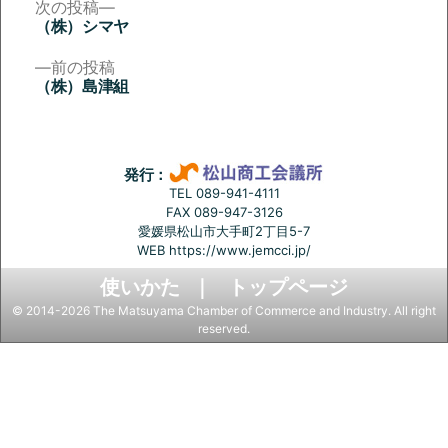
次
次の投稿
の
（株）シマヤ
投
投
稿:
前
前の投稿
稿
の
（株）島津組
投
ナ
稿:
ビ
ゲ
発行：
ー
TEL 089-941-4111
FAX 089-947-3126
シ
愛媛県松山市大手町2丁目5-7
ョ
WEB
https://www.jemcci.jp/
ン
使いかた
トップページ
© 2014-2026 The Matsuyama Chamber of Commerce and Industry. All right
reserved.