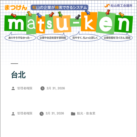
台北
投
管理者権限
3月 31, 2026
稿
者:
投
カ
管理者権限
3月 31, 2026
観光・飲食業
稿
テ
者:
ゴ
リ
ー: