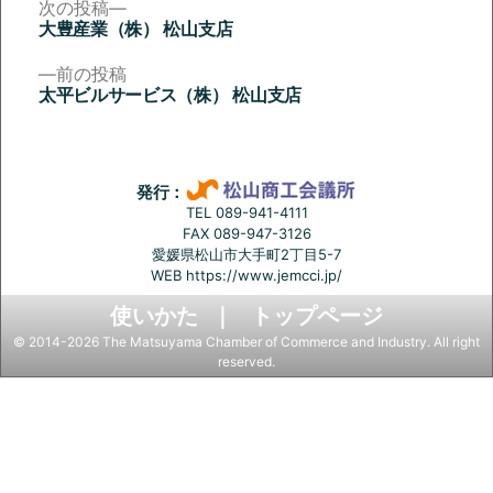
次
次の投稿
の
大豊産業（株） 松山支店
投
投
稿:
前
前の投稿
稿
の
太平ビルサービス（株） 松山支店
投
ナ
稿:
ビ
ゲ
発行：
ー
TEL 089-941-4111
FAX 089-947-3126
シ
愛媛県松山市大手町2丁目5-7
ョ
WEB
https://www.jemcci.jp/
ン
使いかた
トップページ
© 2014-2026 The Matsuyama Chamber of Commerce and Industry. All right
reserved.