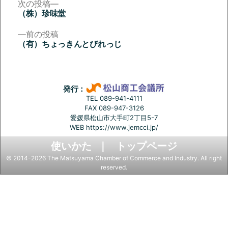
次
次の投稿
の
（株）珍味堂
投
投
稿:
前
前の投稿
稿
の
（有）ちょっきんとびれっじ
投
ナ
稿:
ビ
ゲ
発行：
ー
TEL 089-941-4111
FAX 089-947-3126
シ
愛媛県松山市大手町2丁目5-7
ョ
WEB
https://www.jemcci.jp/
ン
使いかた
トップページ
© 2014-2026 The Matsuyama Chamber of Commerce and Industry. All right
reserved.