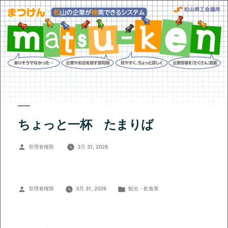
ちょっと一杯 たまりば
投
管理者権限
3月 31, 2026
稿
者:
投
カ
管理者権限
3月 31, 2026
観光・飲食業
稿
テ
者:
ゴ
リ
ー: