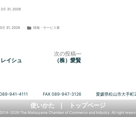
3月 31, 2026
カ
3月 31, 2026
情報・サービス業
テ
ゴ
リ
ー:
次
次の投稿
の
クレイシュ
（株）愛賢
投
稿:
089-941-4111
FAX 089-947-3126
愛媛県松山市大手町2
使いかた
トップページ
2014-2026 The Matsuyama Chamber of Commerce and Industry. All right reserv