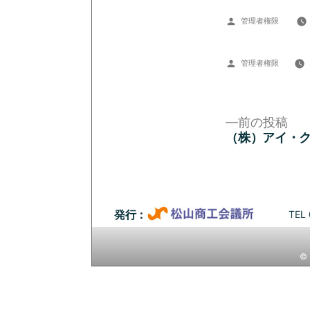
投
管理者権限
稿
者:
投
管理者権限
稿
者:
前
前の投稿
の
（株）アイ・
投
投
稿:
稿
ナ
TEL 
発行：
ビ
© 
ゲ
ー