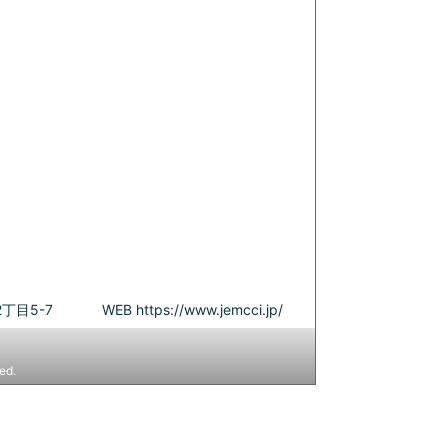
丁目5-7
WEB
https://www.jemcci.jp/
ed.