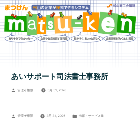
あいサポート司法書士事務所
投
管理者権限
3月 31, 2026
稿
者:
投
カ
管理者権限
3月 31, 2026
情報・サービス業
稿
テ
者:
ゴ
リ
ー: