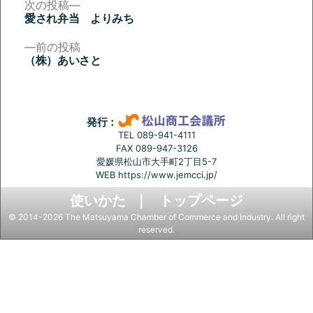
次
次の投稿
の
愛され弁当 よりみち
投
投
稿:
前
前の投稿
稿
の
（株）あいさと
投
ナ
稿:
ビ
ゲ
発行：
ー
TEL 089-941-4111
FAX 089-947-3126
シ
愛媛県松山市大手町2丁目5-7
ョ
WEB
https://www.jemcci.jp/
ン
使いかた
トップページ
© 2014-2026 The Matsuyama Chamber of Commerce and Industry. All right
reserved.