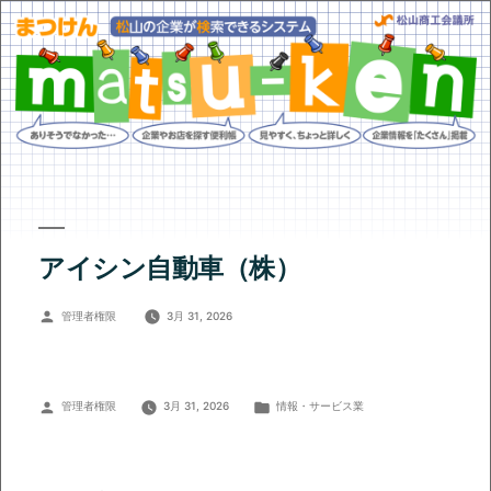
アイシン自動車（株）
投
管理者権限
3月 31, 2026
稿
者:
投
カ
管理者権限
3月 31, 2026
情報・サービス業
稿
テ
者:
ゴ
リ
ー: