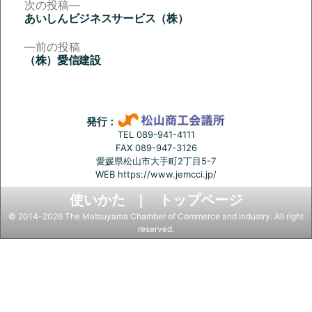
次
次の投稿
の
あいしんビジネスサービス（株）
投
投
稿:
前
前の投稿
稿
の
（株）愛信建設
投
ナ
稿:
ビ
ゲ
発行：
ー
TEL 089-941-4111
FAX 089-947-3126
シ
愛媛県松山市大手町2丁目5-7
ョ
WEB
https://www.jemcci.jp/
ン
使いかた
トップページ
© 2014-2026 The Matsuyama Chamber of Commerce and Industry. All right
reserved.