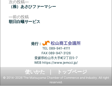
次
次の投稿
の
（株）あさひファーマシー
投
投
稿:
前
前の投稿
稿
の
朝日白蟻サービス
投
ナ
稿:
ビ
ゲ
発行：
ー
TEL 089-941-4111
FAX 089-947-3126
シ
愛媛県松山市大手町2丁目5-7
ョ
WEB
https://www.jemcci.jp/
ン
使いかた
トップページ
© 2014-2026 The Matsuyama Chamber of Commerce and Industry. All right
reserved.