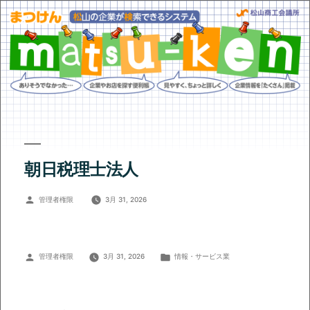
朝日税理士法人
投
管理者権限
3月 31, 2026
稿
者:
投
カ
管理者権限
3月 31, 2026
情報・サービス業
稿
テ
者:
ゴ
リ
ー: