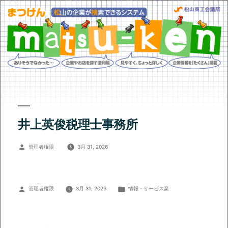
井上英俊税理士事務所
投
管理者権限
3月 31, 2026
稿
者:
投
カ
管理者権限
3月 31, 2026
情報・サービス業
稿
テ
者:
ゴ
リ
ー: