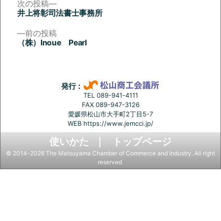
次
次の投稿
の
井上将彰司法書士事務所
投
投
稿:
前
前の投稿
稿
の
（株）Inoue Pearl
投
ナ
稿:
ビ
ゲ
発行：
ー
TEL 089-941-4111
FAX 089-947-3126
シ
愛媛県松山市大手町2丁目5-7
ョ
WEB
https://www.jemcci.jp/
ン
使いかた
トップページ
© 2014-2026 The Matsuyama Chamber of Commerce and Industry. All right
reserved.