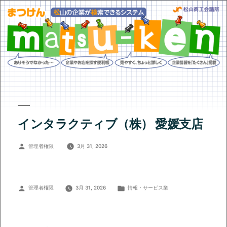
インタラクティブ（株） 愛媛支店
投
管理者権限
3月 31, 2026
稿
者:
投
カ
管理者権限
3月 31, 2026
情報・サービス業
稿
テ
者:
ゴ
リ
ー: