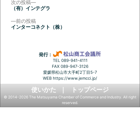
次
次の投稿
の
（有）インテグラ
投
投
稿:
前
前の投稿
稿
の
インターコネクト（株）
投
ナ
稿:
ビ
ゲ
発行：
ー
TEL 089-941-4111
FAX 089-947-3126
シ
愛媛県松山市大手町2丁目5-7
ョ
WEB
https://www.jemcci.jp/
ン
使いかた
トップページ
© 2014-2026 The Matsuyama Chamber of Commerce and Industry. All right
reserved.