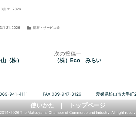
3月 31, 2026
カ
3月 31, 2026
情報・サービス業
テ
ゴ
リ
ー:
次
次の投稿
の
松山（株）
（株）Eco みらい
投
稿:
089-941-4111
FAX 089-947-3126
愛媛県松山市大手町2
使いかた
トップページ
2014-2026 The Matsuyama Chamber of Commerce and Industry. All right reserv