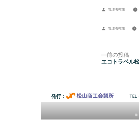
投
管理者権限
稿
者:
投
管理者権限
稿
者:
前
前の投稿
の
エコトラベル
投
投
稿:
稿
ナ
TEL 
発行：
ビ
© 
ゲ
ー