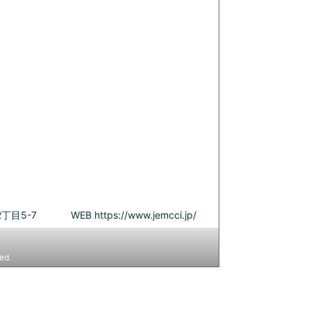
丁目5-7
WEB
https://www.jemcci.jp/
ed.