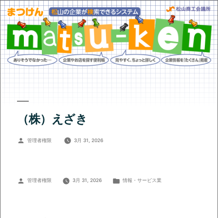
（株）えざき
投
管理者権限
3月 31, 2026
稿
者:
投
カ
管理者権限
3月 31, 2026
情報・サービス業
稿
テ
者:
ゴ
リ
ー: