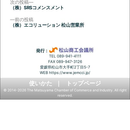
次
次の投稿
の
（株）SRSコメンスメント
投
投
稿:
前
前の投稿
稿
の
（株）エコリューション 松山営業所
投
ナ
稿:
ビ
ゲ
発行：
ー
TEL 089-941-4111
FAX 089-947-3126
シ
愛媛県松山市大手町2丁目5-7
ョ
WEB
https://www.jemcci.jp/
ン
使いかた
トップページ
© 2014-2026 The Matsuyama Chamber of Commerce and Industry. All right
reserved.