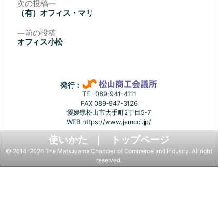
次
次の投稿
の
（有）オフィス・マリ
投
投
稿:
前
前の投稿
稿
の
オフィス小松
投
ナ
稿:
ビ
ゲ
発行：
ー
TEL 089-941-4111
FAX 089-947-3126
シ
愛媛県松山市大手町2丁目5-7
ョ
WEB
https://www.jemcci.jp/
ン
使いかた
トップページ
© 2014-2026 The Matsuyama Chamber of Commerce and Industry. All right
reserved.