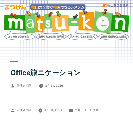
Office旅ニケーション
投
管理者権限
3月 31, 2026
稿
者:
投
カ
管理者権限
3月 31, 2026
情報・サービス業
稿
テ
者:
ゴ
リ
ー: