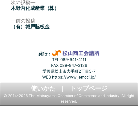
次
次の投稿
の
木野内化成産業（株）
投
投
稿:
前
前の投稿
稿
の
（有）城戸脇板金
投
ナ
稿:
ビ
ゲ
発行：
ー
TEL 089-941-4111
FAX 089-947-3126
シ
愛媛県松山市大手町2丁目5-7
ョ
WEB
https://www.jemcci.jp/
ン
使いかた
トップページ
© 2014-2026 The Matsuyama Chamber of Commerce and Industry. All right
reserved.