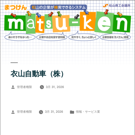
衣山自動車（株）
投
管理者権限
3月 31, 2026
稿
者:
投
カ
管理者権限
3月 31, 2026
情報・サービス業
稿
テ
者:
ゴ
リ
ー: