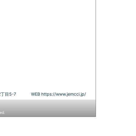
丁目5-7
WEB
https://www.jemcci.jp/
ed.