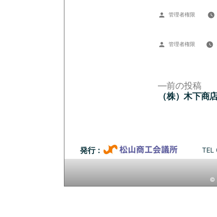
投
管理者権限
稿
者:
投
管理者権限
稿
者:
前
前の投稿
の
（株）木下商
投
投
稿:
稿
ナ
TEL 
発行：
ビ
© 
ゲ
ー