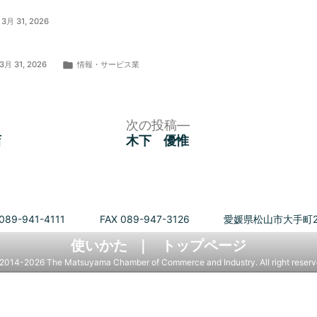
3月 31, 2026
カ
3月 31, 2026
情報・サービス業
テ
ゴ
リ
ー:
次
次の投稿
の
店
木下 優惟
投
稿:
089-941-4111
FAX 089-947-3126
愛媛県松山市大手町2
使いかた
トップページ
2014-2026 The Matsuyama Chamber of Commerce and Industry. All right reserv