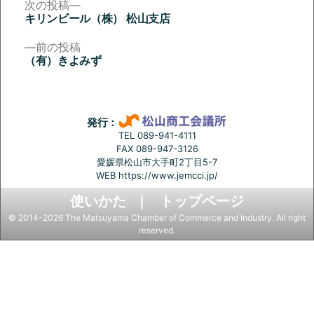
次
次の投稿
の
キリンビール（株） 松山支店
投
投
稿:
前
前の投稿
稿
の
（有）きよみず
投
ナ
稿:
ビ
ゲ
発行：
ー
TEL 089-941-4111
FAX 089-947-3126
シ
愛媛県松山市大手町2丁目5-7
ョ
WEB
https://www.jemcci.jp/
ン
使いかた
トップページ
© 2014-2026 The Matsuyama Chamber of Commerce and Industry. All right
reserved.