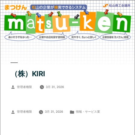
（株）KIRI
投
管理者権限
3月 31, 2026
稿
者:
投
カ
管理者権限
3月 31, 2026
情報・サービス業
稿
テ
者:
ゴ
リ
ー: