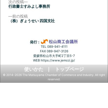
次
次の投稿
の
行政書士すみよし事務所
投
投
稿:
前
前の投稿
稿
の
（株）ぎょうせい 四国支社
投
ナ
稿:
ビ
ゲ
発行：
ー
TEL 089-941-4111
FAX 089-947-3126
シ
愛媛県松山市大手町2丁目5-7
ョ
WEB
https://www.jemcci.jp/
ン
使いかた
トップページ
© 2014-2026 The Matsuyama Chamber of Commerce and Industry. All right
reserved.