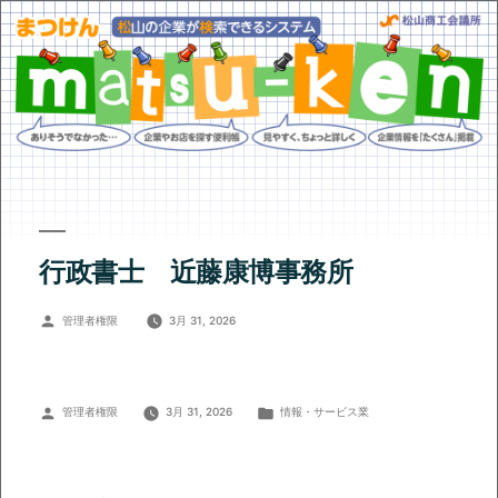
行政書士 近藤康博事務所
投
管理者権限
3月 31, 2026
稿
者:
投
カ
管理者権限
3月 31, 2026
情報・サービス業
稿
テ
者:
ゴ
リ
ー: