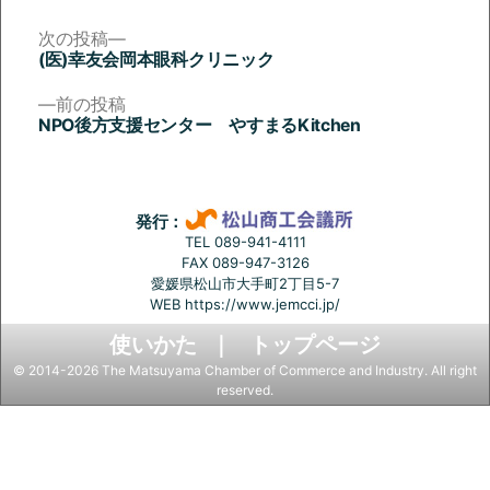
ー:
次
次の投稿
の
(医)幸友会岡本眼科クリニック
投
投
稿:
前
前の投稿
稿
の
NPO後方支援センター やすまるKitchen
投
ナ
稿:
ビ
ゲ
発行：
ー
TEL 089-941-4111
FAX 089-947-3126
シ
愛媛県松山市大手町2丁目5-7
ョ
WEB
https://www.jemcci.jp/
ン
使いかた
トップページ
© 2014-2026 The Matsuyama Chamber of Commerce and Industry. All right
reserved.