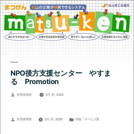
NPO後方支援センター やすま
る Promotion
投
管理者権限
3月 31, 2026
稿
者:
投
カ
管理者権限
3月 31, 2026
情報・サービス業
稿
テ
者:
ゴ
リ