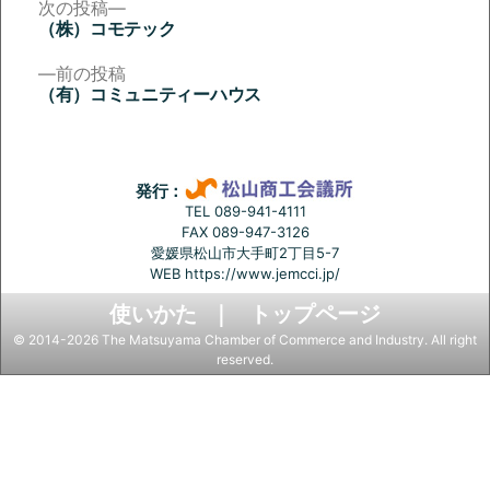
次
次の投稿
の
（株）コモテック
投
投
稿:
前
前の投稿
稿
の
（有）コミュニティーハウス
投
ナ
稿:
ビ
ゲ
発行：
ー
TEL 089-941-4111
FAX 089-947-3126
シ
愛媛県松山市大手町2丁目5-7
ョ
WEB
https://www.jemcci.jp/
ン
使いかた
トップページ
© 2014-2026 The Matsuyama Chamber of Commerce and Industry. All right
reserved.