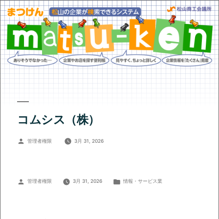
コムシス（株）
投
管理者権限
3月 31, 2026
稿
者:
投
カ
管理者権限
3月 31, 2026
情報・サービス業
稿
テ
者:
ゴ
リ
ー: