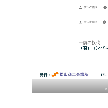
投
管理者権限
稿
者:
投
管理者権限
稿
者:
前
前の投稿
の
（有）コンパ
投
投
稿:
稿
ナ
TEL 
発行：
ビ
© 
ゲ
ー