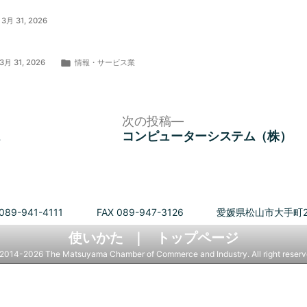
3月 31, 2026
カ
3月 31, 2026
情報・サービス業
テ
ゴ
リ
ー:
次
次の投稿
の
ス
コンピューターシステム（株）
投
稿:
089-941-4111
FAX 089-947-3126
愛媛県松山市大手町2
使いかた
トップページ
2014-2026 The Matsuyama Chamber of Commerce and Industry. All right reserv