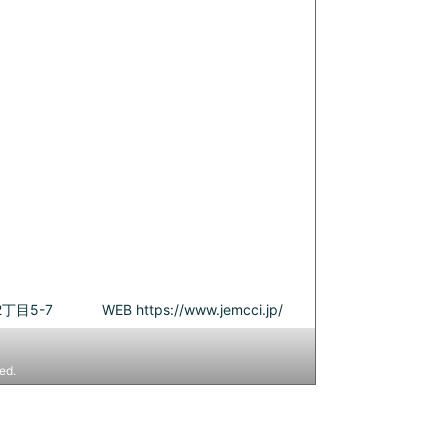
丁目5-7
WEB
https://www.jemcci.jp/
ed.